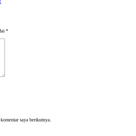
R
dai
*
 komentar saya berikutnya.