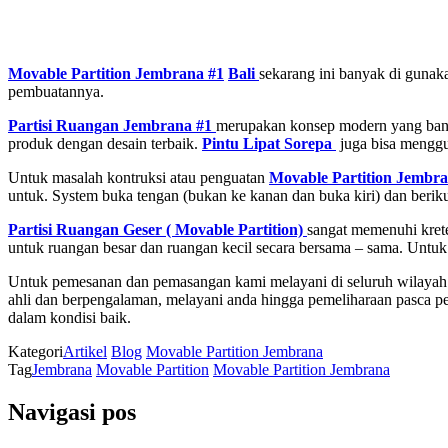
Movable Partition Jembrana #1
Bali
sekarang ini banyak di gunak
pembuatannya.
Partisi Ruangan Jembrana #1
merupakan konsep modern yang banyak
produk dengan desain terbaik.
Pintu Lipat Sorepa
juga bisa menggu
Untuk masalah kontruksi atau penguatan
Movabl
e Partition
Jembra
untuk. System buka tengan (bukan ke kanan dan buka kiri) dan beriku
Partisi Ruangan Geser ( Movable Partition)
sangat memenuhi krete
untuk ruangan besar dan ruangan kecil secara bersama – sama. Untu
Untuk pemesanan dan pemasangan kami melayani di seluruh wilaya
ahli dan berpengalaman, melayani anda hingga pemeliharaan pasca pe
dalam kondisi baik.
Kategori
Artikel
Blog
Movable Partition Jembrana
Tag
Jembrana
Movable Partition
Movable Partition Jembrana
Navigasi pos