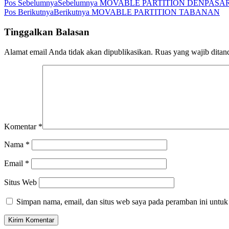
Pos Sebelumnya
Sebelumnya
MOVABLE PARTITION DENPASA
Pos Berikutnya
Berikutnya
MOVABLE PARTITION TABANAN
Tinggalkan Balasan
Alamat email Anda tidak akan dipublikasikan.
Ruas yang wajib ditan
Komentar
*
Nama
*
Email
*
Situs Web
Simpan nama, email, dan situs web saya pada peramban ini untuk