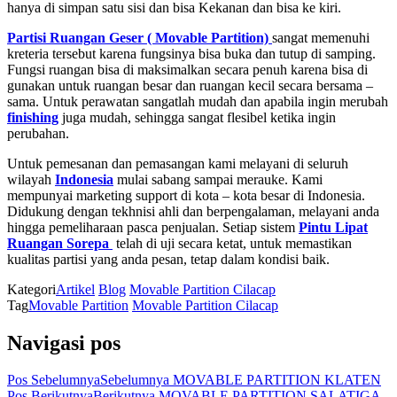
hanya di simpan satu sisi dan bisa Kekanan dan bisa ke kiri.
Partisi Ruangan Geser ( Movable Partition)
sangat memenuhi
kreteria tersebut karena fungsinya bisa buka dan tutup di samping.
Fungsi ruangan bisa di maksimalkan secara penuh karena bisa di
gunakan untuk ruangan besar dan ruangan kecil secara bersama –
sama. Untuk perawatan sangatlah mudah dan apabila ingin merubah
finishing
juga mudah, sehingga sangat flesibel ketika ingin
perubahan.
Untuk pemesanan dan pemasangan kami melayani di seluruh
wilayah
Indonesia
mulai sabang sampai merauke. Kami
mempunyai marketing support di kota – kota besar di Indonesia.
Didukung dengan tekhnisi ahli dan berpengalaman, melayani anda
hingga pemeliharaan pasca penjualan. Setiap sistem
Pintu Lipat
Ruangan Sorepa
telah di uji secara ketat, untuk memastikan
kualitas partisi yang anda pesan, tetap dalam kondisi baik.
Kategori
Artikel
Blog
Movable Partition Cilacap
Tag
Movable Partition
Movable Partition Cilacap
Navigasi pos
Pos Sebelumnya
Sebelumnya
MOVABLE PARTITION KLATEN
Pos Berikutnya
Berikutnya
MOVABLE PARTITION SALATIGA