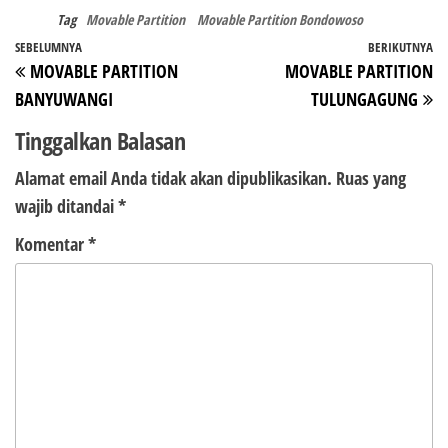
Tag
Movable Partition
Movable Partition Bondowoso
Navigasi
Pos
SEBELUMNYA
BERIKUTNYA
P
MOVABLE PARTITION
MOVABLE PARTITION
pos
Sebelumnya
Be
BANYUWANGI
TULUNGAGUNG
Tinggalkan Balasan
Alamat email Anda tidak akan dipublikasikan.
Ruas yang
wajib ditandai
*
Komentar
*