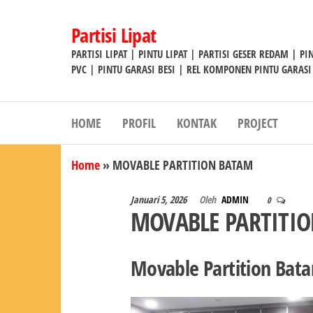
Lompat
ke
Partisi Lipat
konten
PARTISI LIPAT | PINTU LIPAT | PARTISI GESER REDAM | P
PVC | PINTU GARASI BESI | REL KOMPONEN PINTU GARASI
HOME
PROFIL
KONTAK
PROJECT
Home
»
MOVABLE PARTITION BATAM
Januari 5, 2026
Oleh
ADMIN
0
MOVABLE PARTITI
Movable Partition Bata