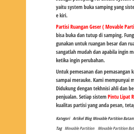
yaitu system buka samping yang siste
e kiri.
Partisi Ruangan Geser ( Movable Part
bisa buka dan tutup di samping. Fung
gunakan untuk ruangan besar dan ru
sangatlah mudah dan apabila ingin 
ketika ingin perubahan.
Untuk pemesanan dan pemasangan ka
sampai merauke. Kami mempunyai mark
Didukung dengan tekhnisi ahli dan b
penjualan. Setiap sistem
Pintu Lipat 
kualitas partisi yang anda pesan, tet
Kategori
Artikel
Blog
Movable Partition Bata
Tag
Movable Partition
Movable Partition Ba