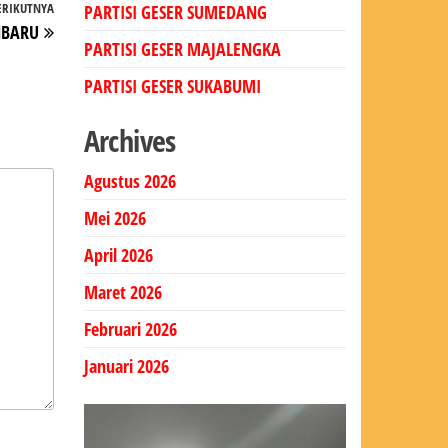
ERIKUTNYA
Pos
PARTISI GESER SUMEDANG
NBARU
Berikutnya
PARTISI GESER MAJALENGKA
PARTISI GESER SUKABUMI
Archives
Agustus 2026
Mei 2026
April 2026
Maret 2026
Februari 2026
Januari 2026