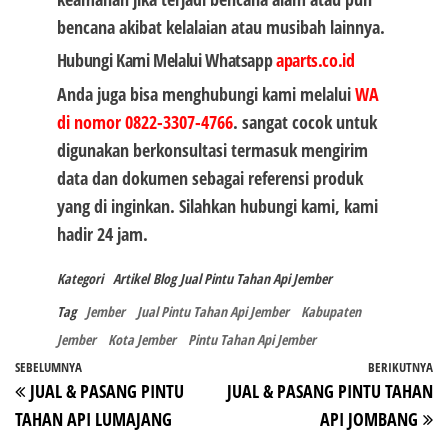
bencana akibat kelalaian atau musibah lainnya.
Hubungi Kami Melalui Whatsapp
aparts.co.id
Anda juga bisa menghubungi kami melalui
WA
di nomor 0822-3307-4766
. sangat cocok untuk
digunakan berkonsultasi termasuk mengirim
data dan dokumen sebagai referensi produk
yang di inginkan. Silahkan hubungi kami, kami
hadir 24 jam.
Kategori
Artikel
Blog
Jual Pintu Tahan Api Jember
Tag
Jember
Jual Pintu Tahan Api Jember
Kabupaten
Jember
Kota Jember
Pintu Tahan Api Jember
Navigasi
Pos
SEBELUMNYA
BERIKUTNYA
P
JUAL & PASANG PINTU
JUAL & PASANG PINTU TAHAN
pos
Sebelumnya
Be
TAHAN API LUMAJANG
API JOMBANG