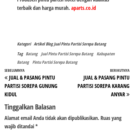
terbaik dan harga murah.
aparts.co.id
Kategori
Artikel
Blog
Jual Pintu Partisi Sorepa Batang
Tag
Batang
Jual Pintu Partisi Sorepa Batang
Kabupaten
Batang
Pintu Partisi Sorepa Batang
Navigasi
Pos
SEBELUMNYA
BERIKUTNYA
P
JUAL & PASANG PINTU
JUAL & PASANG PINTU
pos
Sebelumnya
Be
PARTISI SOREPA GUNUNG
PARTISI SOREPA KARANG
KIDUL
ANYAR
Tinggalkan Balasan
Alamat email Anda tidak akan dipublikasikan.
Ruas yang
wajib ditandai
*