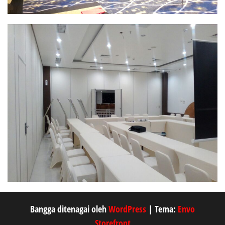
Bangga ditenagai oleh
WordPress
|
Tema:
Envo
Storefront