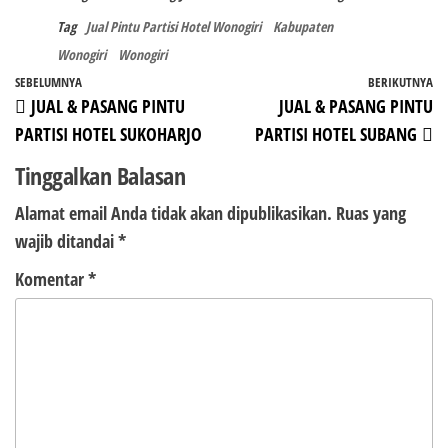
Tag
Jual Pintu Partisi Hotel Wonogiri
Kabupaten
Wonogiri
Wonogiri
Navigasi
Pos
SEBELUMNYA
BERIKUTNYA
P
JUAL & PASANG PINTU
JUAL & PASANG PINTU
pos
Sebelumnya
Be
PARTISI HOTEL SUKOHARJO
PARTISI HOTEL SUBANG
Tinggalkan Balasan
Alamat email Anda tidak akan dipublikasikan.
Ruas yang
wajib ditandai
*
Komentar
*