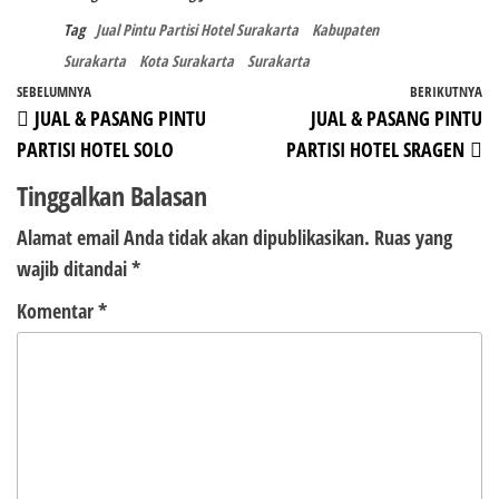
Tag
Jual Pintu Partisi Hotel Surakarta
Kabupaten
Surakarta
Kota Surakarta
Surakarta
Navigasi
Pos
SEBELUMNYA
BERIKUTNYA
P
JUAL & PASANG PINTU
JUAL & PASANG PINTU
pos
Sebelumnya
Be
PARTISI HOTEL SOLO
PARTISI HOTEL SRAGEN
Tinggalkan Balasan
Alamat email Anda tidak akan dipublikasikan.
Ruas yang
wajib ditandai
*
Komentar
*