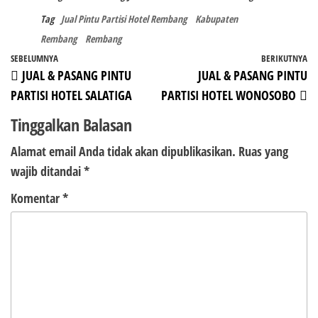
Tag
Jual Pintu Partisi Hotel Rembang
Kabupaten
Rembang
Rembang
Navigasi
Pos
SEBELUMNYA
BERIKUTNYA
P
JUAL & PASANG PINTU
JUAL & PASANG PINTU
pos
Sebelumnya
Be
PARTISI HOTEL SALATIGA
PARTISI HOTEL WONOSOBO
Tinggalkan Balasan
Alamat email Anda tidak akan dipublikasikan.
Ruas yang
wajib ditandai
*
Komentar
*