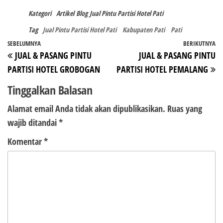
Kategori
Artikel
Blog
Jual Pintu Partisi Hotel Pati
Tag
Jual Pintu Partisi Hotel Pati
Kabupaten Pati
Pati
Navigasi
Pos
SEBELUMNYA
BERIKUTNYA
P
JUAL & PASANG PINTU
JUAL & PASANG PINTU
pos
Sebelumnya
Be
PARTISI HOTEL GROBOGAN
PARTISI HOTEL PEMALANG
Tinggalkan Balasan
Alamat email Anda tidak akan dipublikasikan.
Ruas yang
wajib ditandai
*
Komentar
*