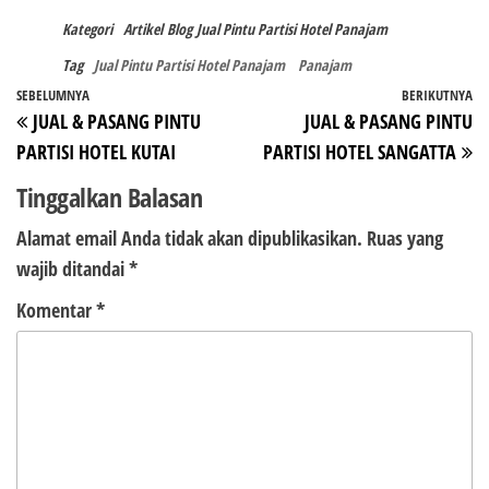
Kategori
Artikel
Blog
Jual Pintu Partisi Hotel Panajam
Tag
Jual Pintu Partisi Hotel Panajam
Panajam
Navigasi
Pos
SEBELUMNYA
BERIKUTNYA
P
JUAL & PASANG PINTU
JUAL & PASANG PINTU
pos
Sebelumnya
Be
PARTISI HOTEL KUTAI
PARTISI HOTEL SANGATTA
Tinggalkan Balasan
Alamat email Anda tidak akan dipublikasikan.
Ruas yang
wajib ditandai
*
Komentar
*