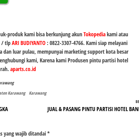
duk-produk kami bisa berkunjung akun
Tokopedia
kami atau
 / tlp
ARI BUDIYANTO
:
0822-3307-4766
. Kami siap melayani
 dan luar pulau, mempunyai marketing support kota besar
 menghubungi kami, Karena kami Produsen
pintu partisi hotel
urah.
aparts.co.id
Karawang
aten Karawang
Karawang
B
NGKA
JUAL & PASANG PINTU PARTISI HOTEL BA
s yang wajib ditandai
*