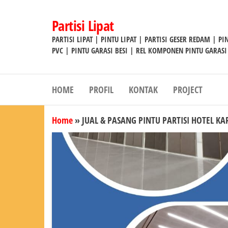
Lompat
ke
Partisi Lipat
konten
PARTISI LIPAT | PINTU LIPAT | PARTISI GESER REDAM | P
PVC | PINTU GARASI BESI | REL KOMPONEN PINTU GARASI
HOME
PROFIL
KONTAK
PROJECT
Home
»
JUAL & PASANG PINTU PARTISI HOTEL 