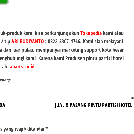
duk-produk kami bisa berkunjung akun
Tokopedia
kami atau
 / tlp
ARI BUDIYANTO
:
0822-3307-4766
. Kami siap melayani
 dan luar pulau, mempunyai marketing support kota besar
 menghubungi kami, Karena kami Produsen
pintu partisi hotel
urah.
aparts.co.id
Bontang
B
NDA
JUAL & PASANG PINTU PARTISI HOTEL 
s yang wajib ditandai
*