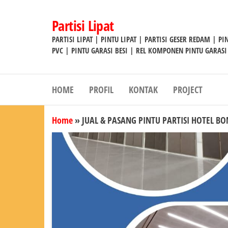
Lompat
ke
Partisi Lipat
konten
PARTISI LIPAT | PINTU LIPAT | PARTISI GESER REDAM | P
PVC | PINTU GARASI BESI | REL KOMPONEN PINTU GARASI
HOME
PROFIL
KONTAK
PROJECT
Home
»
JUAL & PASANG PINTU PARTISI HOTEL B