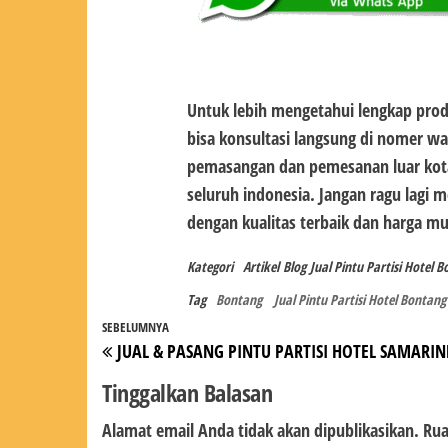
Untuk lebih mengetahui lengkap pro
bisa konsultasi langsung di nomer wa
pemasangan dan pemesanan luar kota
seluruh indonesia. Jangan ragu lagi
dengan kualitas terbaik dan harga m
Kategori
Artikel
Blog
Jual Pintu Partisi Hotel 
Tag
Bontang
Jual Pintu Partisi Hotel Bontang
Navigasi
Pos
SEBELUMNYA
JUAL & PASANG PINTU PARTISI HOTEL SAMARI
pos
Sebelumnya
Tinggalkan Balasan
Alamat email Anda tidak akan dipublikasikan.
Rua