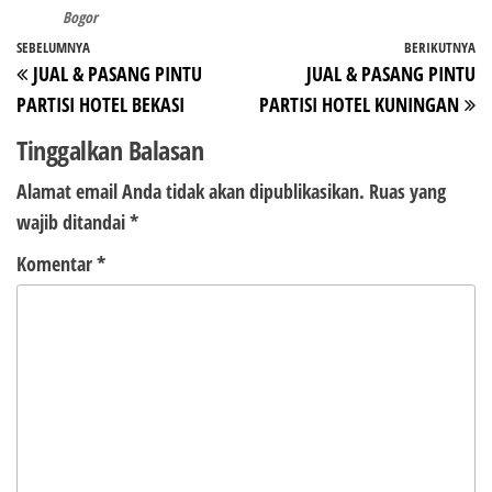
Bogor
Navigasi
Pos
SEBELUMNYA
BERIKUTNYA
P
JUAL & PASANG PINTU
JUAL & PASANG PINTU
pos
Sebelumnya
Be
PARTISI HOTEL BEKASI
PARTISI HOTEL KUNINGAN
Tinggalkan Balasan
Alamat email Anda tidak akan dipublikasikan.
Ruas yang
wajib ditandai
*
Komentar
*