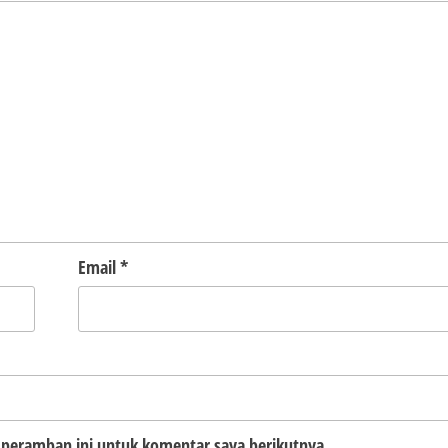
Email
*
 peramban ini untuk komentar saya berikutnya.