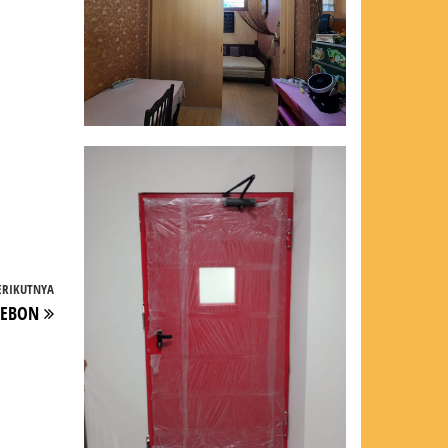
ERIKUTNYA
Pos
REBON
Berikutnya