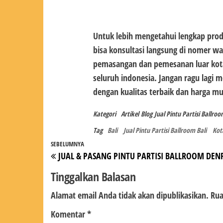
Untuk lebih mengetahui lengkap pro
bisa konsultasi langsung di nomer wa
pemasangan dan pemesanan luar kota
seluruh indonesia. Jangan ragu lagi
dengan kualitas terbaik dan harga m
Kategori
Artikel
Blog
Jual Pintu Partisi Ballroo
Tag
Bali
Jual Pintu Partisi Ballroom Bali
Kot
Navigasi
Pos
SEBELUMNYA
JUAL & PASANG PINTU PARTISI BALLROOM DEN
pos
Sebelumnya
Tinggalkan Balasan
Alamat email Anda tidak akan dipublikasikan.
Rua
Komentar
*