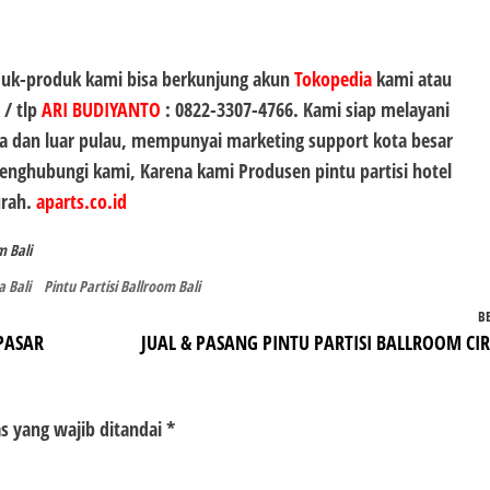
duk-produk kami bisa berkunjung akun
Tokopedia
kami atau
 / tlp
ARI BUDIYANTO
:
0822-3307-4766
. Kami siap melayani
 dan luar pulau, mempunyai marketing support kota besar
 menghubungi kami, Karena kami Produsen
pintu partisi hotel
urah.
aparts.co.id
m Bali
a Bali
Pintu Partisi Ballroom Bali
B
PASAR
JUAL & PASANG PINTU PARTISI BALLROOM CI
s yang wajib ditandai
*