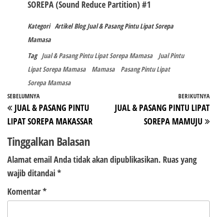
SOREPA (Sound Reduce Partition) #1
Kategori
Artikel
Blog
Jual & Pasang Pintu Lipat Sorepa
Mamasa
Tag
Jual & Pasang Pintu Lipat Sorepa Mamasa
Jual Pintu
Lipat Sorepa Mamasa
Mamasa
Pasang Pintu Lipat
Sorepa Mamasa
Navigasi
Pos
SEBELUMNYA
BERIKUTNYA
P
JUAL & PASANG PINTU
JUAL & PASANG PINTU LIPAT
pos
Sebelumnya
Be
LIPAT SOREPA MAKASSAR
SOREPA MAMUJU
Tinggalkan Balasan
Alamat email Anda tidak akan dipublikasikan.
Ruas yang
wajib ditandai
*
Komentar
*