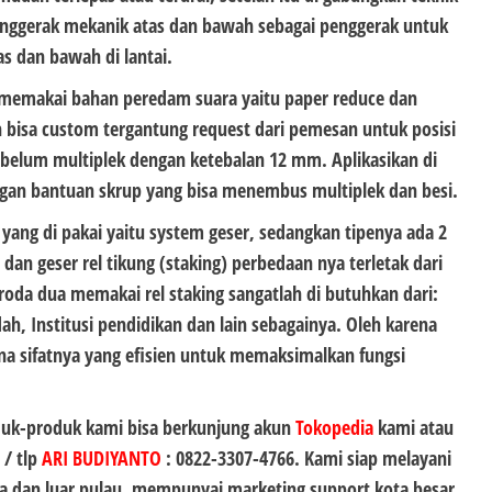
enggerak mekanik atas dan bawah sebagai penggerak untuk
as dan bawah di lantai.
memakai bahan peredam suara yaitu paper reduce dan
 bisa custom tergantung request dari pemesan untuk posisi
ebelum multiplek dengan ketebalan 12 mm. Aplikasikan di
ngan bantuan skrup yang bisa menembus multiplek dan besi.
yang di pakai yaitu system geser, sedangkan tipenya ada 2
s dan geser rel tikung (staking) perbedaan nya terletak dari
 roda dua memakai rel staking sangatlah di butuhkan dari:
ah, Institusi pendidikan dan lain sebagainya. Oleh karena
na sifatnya yang efisien untuk memaksimalkan fungsi
duk-produk kami bisa berkunjung akun
Tokopedia
kami atau
 / tlp
ARI BUDIYANTO
:
0822-3307-4766
. Kami siap melayani
 dan luar pulau, mempunyai marketing support kota besar