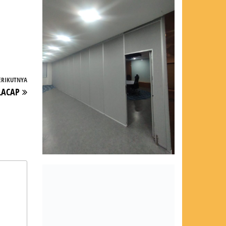
ERIKUTNYA
Pos
LACAP
Berikutnya