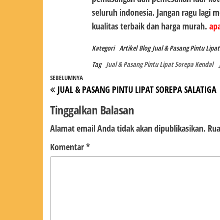
seluruh indonesia. Jangan ragu lagi
kualitas terbaik dan harga murah.
apa
Kategori
Artikel
Blog
Jual & Pasang Pintu Lipa
Tag
Jual & Pasang Pintu Lipat Sorepa Kendal
Navigasi
Pos
SEBELUMNYA
JUAL & PASANG PINTU LIPAT SOREPA SALATIGA
pos
Sebelumnya
Tinggalkan Balasan
Alamat email Anda tidak akan dipublikasikan.
Rua
Komentar
*