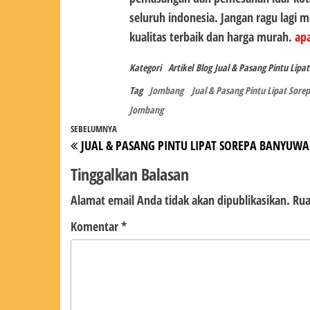
seluruh indonesia. Jangan ragu lagi
kualitas terbaik dan harga murah.
apa
Kategori
Artikel
Blog
Jual & Pasang Pintu Lipa
Tag
Jombang
Jual & Pasang Pintu Lipat Sor
Jombang
Navigasi
Pos
SEBELUMNYA
JUAL & PASANG PINTU LIPAT SOREPA BANYUW
pos
Sebelumnya
Tinggalkan Balasan
Alamat email Anda tidak akan dipublikasikan.
Rua
Komentar
*