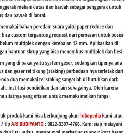
enggerak mekanik atas dan bawah sebagai penggerak untuk
as dan bawah di lantai.
memakai bahan peredam suara yaitu paper reduce dan
 bisa custom tergantung request dari pemesan untuk posisi
ebelum multiplek dengan ketebalan 12 mm. Aplikasikan di
ngan bantuan skrup yang bisa menembus multiplek dan besi.
m yang di pakai yaitu system geser, sedangkan tipenya ada
rus dan geser rel tikung (staking) perbedaan nya terletak dari
 roda dua memakai rel staking sangatlah di butuhkan dari:
ah, Institusi pendidikan dan lain sebagainya. Oleh karena
na sifatnya yang efisien untuk memaksimalkan fungsi
duk-produk kami bisa berkunjung akun
Tokopedia
kami atau
 / tlp
ARI BUDIYANTO
:
0822-3307-4766
. Kami siap melayani
 dan luar pulau, mempunyai marketing support kota besar