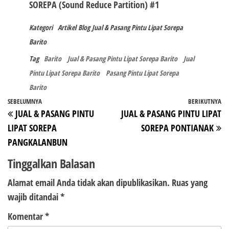
SOREPA (Sound Reduce Partition) #1
Kategori
Artikel
Blog
Jual & Pasang Pintu Lipat Sorepa
Barito
Tag
Barito
Jual & Pasang Pintu Lipat Sorepa Barito
Jual
Pintu Lipat Sorepa Barito
Pasang Pintu Lipat Sorepa
Barito
Navigasi
Pos
SEBELUMNYA
BERIKUTNYA
P
JUAL & PASANG PINTU
JUAL & PASANG PINTU LIPAT
pos
Sebelumnya
Be
LIPAT SOREPA
SOREPA PONTIANAK
PANGKALANBUN
Tinggalkan Balasan
Alamat email Anda tidak akan dipublikasikan.
Ruas yang
wajib ditandai
*
Komentar
*