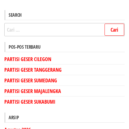
SEARCH
Cari
untuk:
POS-POS TERBARU
PARTISI GESER CILEGON
PARTISI GESER TANGGERANG
PARTISI GESER SUMEDANG
PARTISI GESER MAJALENGKA
PARTISI GESER SUKABUMI
ARSIP