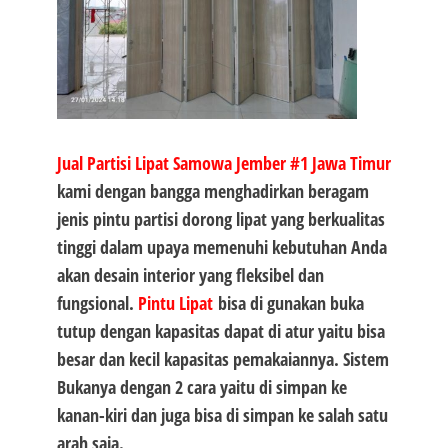
Jual Partisi Lipat Samowa Jember #1
Jawa Timur
kami dengan bangga menghadirkan beragam
jenis pintu partisi dorong lipat yang berkualitas
tinggi dalam upaya memenuhi kebutuhan Anda
akan desain interior yang fleksibel dan
fungsional.
Pintu Lipat
bisa di gunakan buka
tutup dengan kapasitas dapat di atur yaitu bisa
besar dan kecil kapasitas pemakaiannya. Sistem
Bukanya dengan 2 cara yaitu di simpan ke
kanan-kiri dan juga bisa di simpan ke salah satu
arah saja.