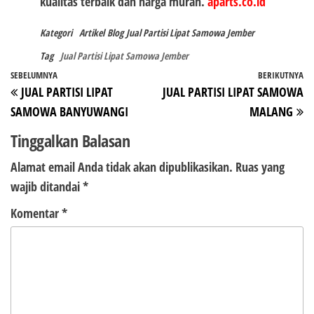
kualitas terbaik dan harga murah.
aparts.co.id
Kategori
Artikel
Blog
Jual Partisi Lipat Samowa Jember
Tag
Jual Partisi Lipat Samowa Jember
Navigasi
Pos
SEBELUMNYA
BERIKUTNYA
P
JUAL PARTISI LIPAT
JUAL PARTISI LIPAT SAMOWA
pos
Sebelumnya
Be
SAMOWA BANYUWANGI
MALANG
Tinggalkan Balasan
Alamat email Anda tidak akan dipublikasikan.
Ruas yang
wajib ditandai
*
Komentar
*