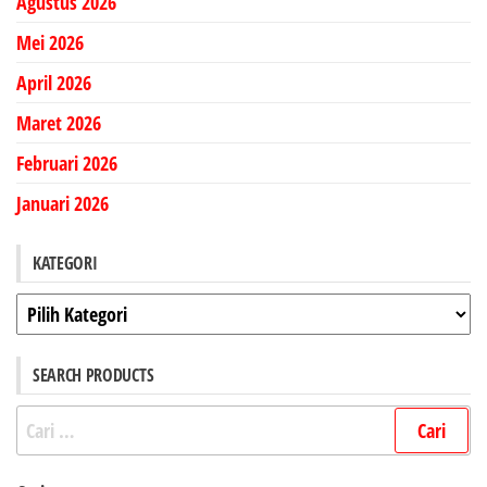
Agustus 2026
Mei 2026
April 2026
Maret 2026
Februari 2026
Januari 2026
KATEGORI
Kategori
SEARCH PRODUCTS
Cari
untuk: