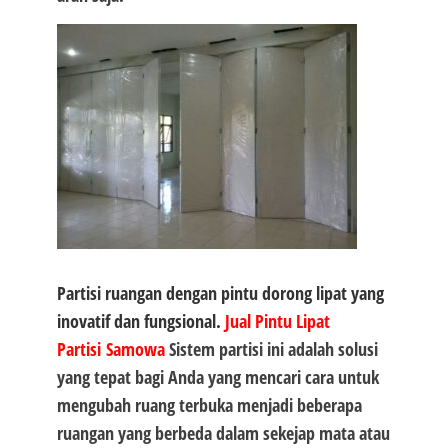
Partisi ruangan dengan pintu dorong lipat yang
inovatif dan fungsional.
Jual Pintu Lipat
Partisi
Samowa
Sistem partisi ini adalah solusi
yang tepat bagi Anda yang mencari cara untuk
mengubah ruang terbuka menjadi beberapa
ruangan yang berbeda dalam sekejap mata atau