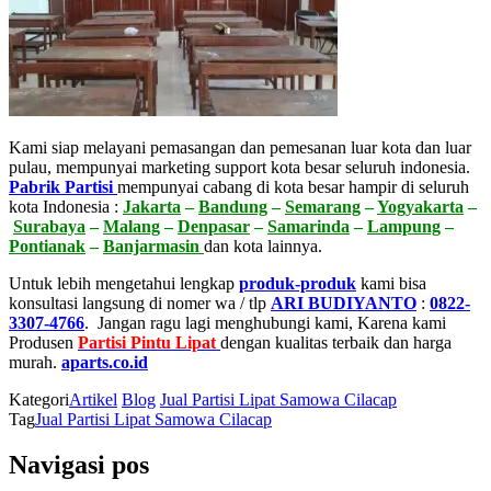
Kami siap melayani pemasangan dan pemesanan luar kota dan luar
pulau, mempunyai marketing support kota besar seluruh indonesia.
Pabrik Partisi
mempunyai cabang di kota besar hampir di seluruh
kota Indonesia :
Jakarta
–
Bandung
–
Semarang
–
Yogyakarta
–
Surabaya
–
Malang
–
Denpasar
–
Samarinda
–
Lampung
–
Pontianak
–
Banjarmasin
dan kota lainnya.
Untuk lebih mengetahui lengkap
produk-produk
kami bisa
konsultasi langsung di nomer wa / tlp
ARI BUDIYANTO
:
0822-
3307-4766
. Jangan ragu lagi menghubungi kami, Karena kami
Produsen
Partisi Pintu Lipat
dengan kualitas terbaik dan harga
murah.
aparts.co.id
Kategori
Artikel
Blog
Jual Partisi Lipat Samowa Cilacap
Tag
Jual Partisi Lipat Samowa Cilacap
Navigasi pos